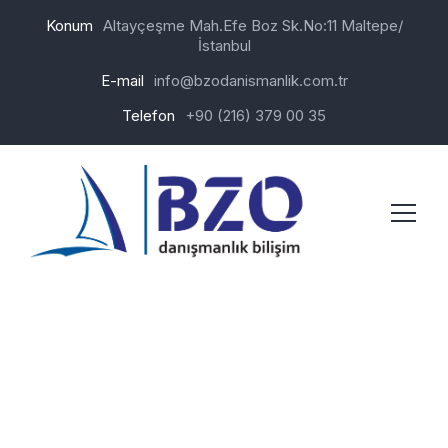
Konum
Altayçeşme Mah.Efe Boz Sk.No:11 Maltepe/
İstanbul
E-mail
info@bzodanismanlik.com.tr
Telefon
+90 (216) 379 00 35