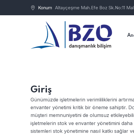
Konum
Altayçeşme Mah.Efe Boz Sk.No:11 Mal
An
Giriş
Günümüzde işletmelerin verimliliklerini artırma
envanter yönetimi kritik bir öneme sahiptir. D
müşteri memnuniyetini de olumsuz etkileyebil
işletmelerin stok ve envanter yönetimini daha 
sistemleri stok yönetimine nasıl katkı sağlar 