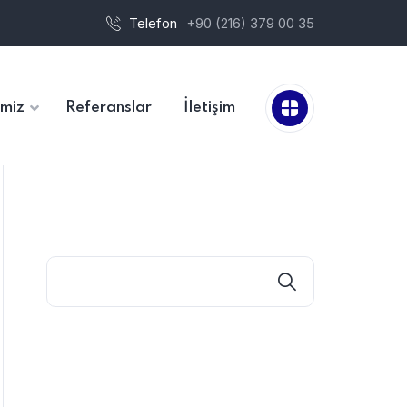
Telefon
+90 (216) 379 00 35
imiz
Referanslar
İletişim