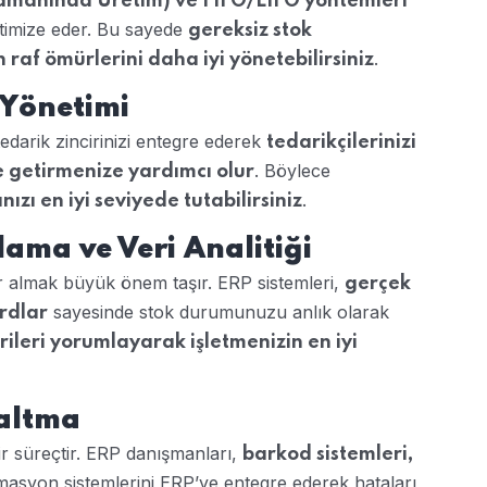
Zamanında Üretim) ve FIFO/LIFO yöntemleri
optimize eder. Bu sayede
gereksiz stok
.
 raf ömürlerini daha iyi yönetebilirsiniz
 Yönetimi
tedarik zincirinizi entegre ederek
tedarikçilerinizi
. Böylece
le getirmenize yardımcı olur
.
ızı en iyi seviyede tutabilirsiniz
ama ve Veri Analitiği
r almak büyük önem taşır. ERP sistemleri,
gerçek
sayesinde stok durumunuzu anlık olarak
rdlar
ileri yorumlayarak işletmenizin en iyi
altma
ir süreçtir. ERP danışmanları,
barkod sistemleri,
masyon sistemlerini ERP’ye entegre ederek hataları