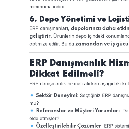
minimuma indirir.
6. Depo Yönetimi ve Lojis
ERP danışmanları,
depolarınızı daha etkin
. Ürünlerin depo içindeki konumlan
geliştirir
optimize edilir. Bu da
zamandan ve iş gücün
ERP Danışmanlık Hizm
Dikkat Edilmeli?
ERP danışmanlık hizmeti alırken aşağıdaki kr
: Seçtiğiniz ERP danışm
Sektör Deneyimi
mu?
: Da
Referanslar ve Müşteri Yorumları
elde etmişler?
: ERP sistem
Özelleştirilebilir Çözümler