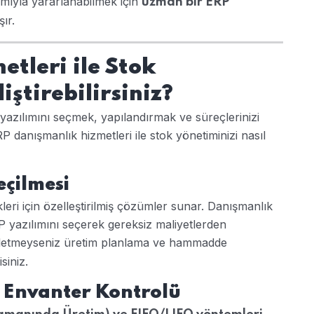
amıyla yararlanabilmek için
uzman bir ERP
ır.
tleri ile Stok
iştirebilirsiniz?
azılımını seçmek, yapılandırmak ve süreçlerinizi
RP danışmanlık hizmetleri ile stok yönetiminizi nasıl
eçilmesi
kleri için özelleştirilmiş çözümler sunar. Danışmanlık
P yazılımını seçerek gereksiz maliyetlerden
işletmeyseniz üretim planlama ve hammadde
siniz.
 Envanter Kontrolü