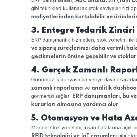
ERP danışmanları,
ABC analizi, JIT (Tam 
gibi teknikleri kullanarak stok seviyelerinizi 
maliyetlerinden kurtulabilir ve ürünlerin
3. Entegre Tedarik Zinciri
ERP danışmanlık hizmetleri, stok yönetimi ile 
ve sipariş süreçlerinizi daha verimli ha
gecikmelerin önüne geçebilir ve stokların
4. Gerçek Zamanlı Raporl
Günümüz iş dünyasında veriye dayalı kararla
ve
zamanlı raporlama
analitik dashboa
görmenizi sağlar.
ERP danışmanları, bu ver
.
kararları almasına yardımcı olur
5. Otomasyon ve Hata Az
Manuel stok yönetimi, insan hatalarına açık b
gibi oto
RFID teknolojisi ve IoT çözümleri