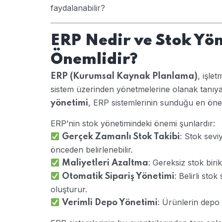
faydalanabilir?
ERP Nedir ve Stok Yö
Önemlidir?
, işle
ERP (Kurumsal Kaynak Planlama)
sistem üzerinden yönetmelerine olanak tanıyan
, ERP sistemlerinin sunduğu en önem
yönetimi
ERP’nin stok yönetimindeki önemi şunlardır:
: Stok seviy
Gerçek Zamanlı Stok Takibi
önceden belirlenebilir.
: Gereksiz stok biri
Maliyetleri Azaltma
: Belirli sto
Otomatik Sipariş Yönetimi
oluşturur.
: Ürünlerin depo 
Verimli Depo Yönetimi