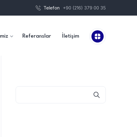
Telefon
+90 (216) 379 00 35
imiz
Referanslar
İletişim