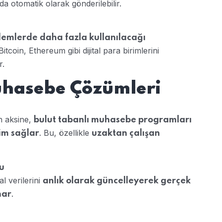
a otomatik olarak gönderilebilir.
işlemlerde daha fazla kullanılacağı
coin, Ethereum gibi dijital para birimlerini
r.
uhasebe Çözümleri
n aksine,
bulut tabanlı muhasebe programları
. Bu, özellikle
şim sağlar
uzaktan çalışan
u
l verilerini
anlık olarak güncelleyerek gerçek
.
nar