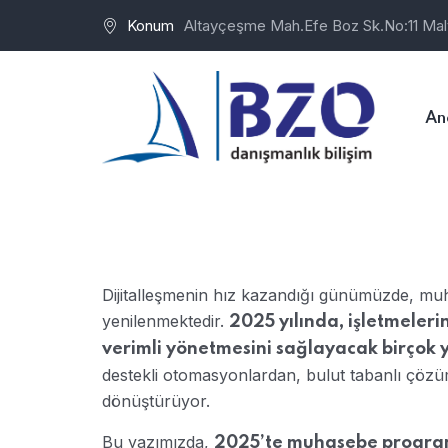
Konum
Altayçeşme Mah.Efe Boz Sk.No:11 Mal
An
Dijitalleşmenin hız kazandığı günümüzde, muh
yenilenmektedir.
2025 yılında, işletmeleri
verimli yönetmesini sağlayacak birçok y
destekli otomasyonlardan, bulut tabanlı çözü
dönüştürüyor.
Bu yazımızda,
2025’te muhasebe programl