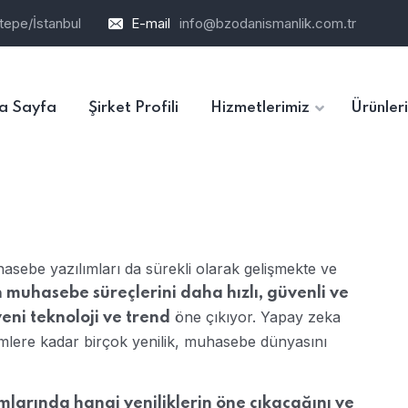
tepe/İstanbul
E-mail
info@bzodanismanlik.com.tr
a Sayfa
Şirket Profili
Hizmetlerimiz
Ürünler
asebe yazılımları da sürekli olarak gelişmekte ve
n muhasebe süreçlerini daha hızlı, güvenli ve
öne çıkıyor. Yapay zeka
eni teknoloji ve trend
mlere kadar birçok yenilik, muhasebe dünyasını
arında hangi yeniliklerin öne çıkacağını ve