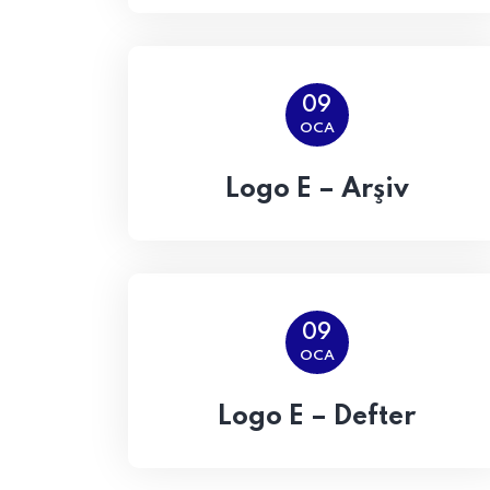
09
OCA
Logo E – Arşiv
09
OCA
Logo E – Defter