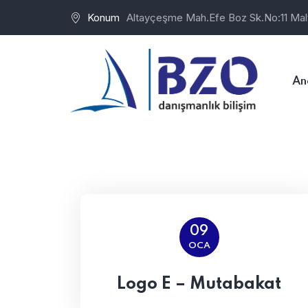
Konum
Altayçeşme Mah.Efe Boz Sk.No:11 Mal
An
09
OCA
Logo E – Mutabakat