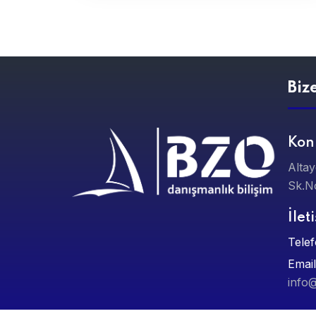
Biz
Ko
Alta
Sk.No
İlet
Telef
Email
info