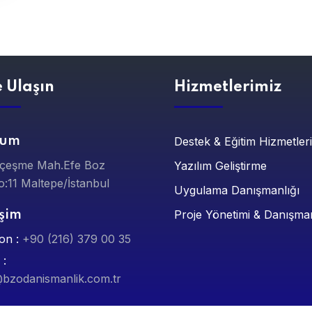
e Ulaşın
Hizmetlerimiz
num
Destek & Eğitim Hizmetler
yçeşme Mah.Efe Boz
Yazılım Geliştirme
:11 Maltepe/İstanbul
Uygulama Danışmanlığı
Proje Yönetimi & Danışma
işim
on :
+90 (216) 379 00 35
 :
@bzodanismanlik.com.tr