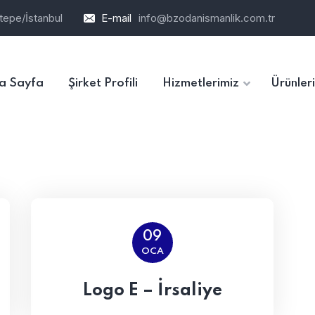
tepe/İstanbul
E-mail
info@bzodanismanlik.com.tr
a Sayfa
Şirket Profili
Hizmetlerimiz
Ürünler
09
OCA
Logo E – İrsaliye